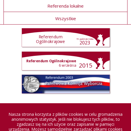
Referenda lokalne
Wszystkie
Referendum
15 października
Ogólnokrajowe
2023
Referendum Ogólnokrajowe
2015
6 września
Referendum 2003
Państwowa Komisja Wyborcza
PAŃSTWOWA
KOMISJA
WYBORCZA
Nasza strona korzysta z plików cookies w celu gromadzenia
anonimowych statystyk. Jeśli nie blokujesz tych plików, to
zgadzasz się na ich użycie oraz zapisanie w pamięci
urządzenia. Możesz samodzielnie zarządzać plikami cookies