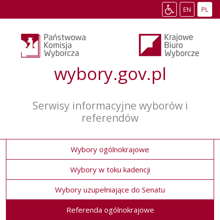
Change
Zmień
EN
PL
language
język
Przełącz
Toggle
to
na
tryb
accessibility
English
polski
wysokiego
mode
kontrastu
wybory.gov.pl
Serwisy informacyjne wyborów i
referendów
Wybory ogólnokrajowe
Wybory w toku kadencji
Wybory uzupełniające do Senatu
Referenda ogólnokrajowe