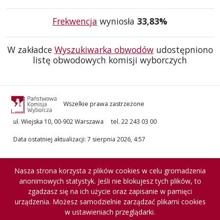
Frekwencja
wyniosła
33,83%
W zakładce
Wyszukiwarka obwodów
udostępniono
listę obwodowych komisji wyborczych
Wszelkie prawa zastrzeżone
ul. Wiejska 10, 00-902 Warszawa
tel. 22 243 03 00
Data ostatniej aktualizacji
:
7 sierpnia 2026, 4:57
Nasza strona korzysta z plików cookies w celu gromadzenia
anonimowych statystyk. Jeśli nie blokujesz tych plików, to
zgadzasz się na ich użycie oraz zapisanie w pamięci
urządzenia. Możesz samodzielnie zarządzać plikami cookies
w ustawieniach przeglądarki.