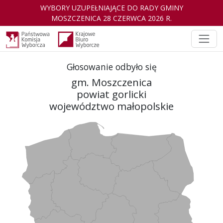
WYBORY UZUPEŁNIAJĄCE DO RADY GMINY
MOSZCZENICA 28 CZERWCA 2026 R.
Głosowanie odbyło się
gm. Moszczenica

powiat gorlicki

województwo małopolskie