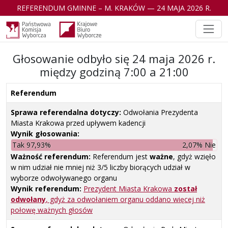
REFERENDUM GMINNE – M. KRAKÓW — 24 MAJA 2026 R.
Głosowanie odbyło się 24 maja 2026 r.
między godziną 7:00 a 21:00
Referendum
Sprawa referendalna dotyczy:
Odwołania Prezydenta
Miasta Krakowa przed upływem kadencji
Wynik głosowania:
Tak 97,93%
2,07% Nie
Ważność referendum:
Referendum jest
ważne
, gdyż wzięło
w nim udział nie mniej niż 3/5 liczby biorących udział w
wyborze odwoływanego organu
Wynik referendum:
Prezydent Miasta Krakowa
został
odwołany
, gdyż za odwołaniem organu oddano więcej niż
połowę ważnych głosów